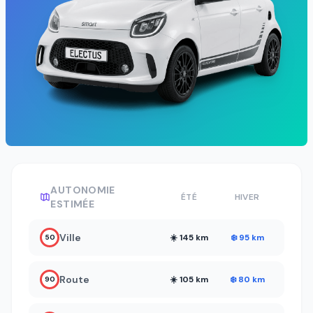
AUTONOMIE
ÉTÉ
HIVER
ESTIMÉE
Ville
☀️ 145 km
❄️ 95 km
50
Route
☀️ 105 km
❄️ 80 km
90