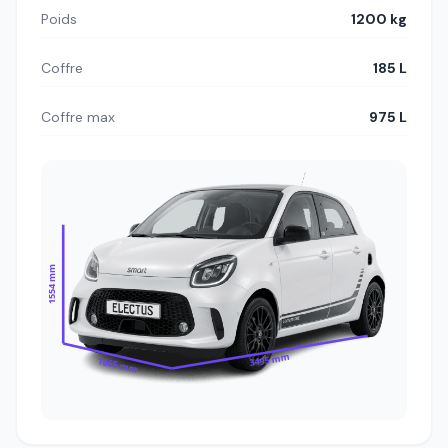
Poids
1200 kg
Coffre
185 L
Coffre max
975 L
1554 mm
3495 mm
1665 mm