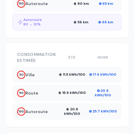
Autoroute
☀️ 80 km
❄️ 65 km
130
Autoroute
☀️ 56 km
❄️ 46 km
80 → 10%
CONSOMMATION
ÉTÉ
HIVER
ESTIMÉE
Ville
☀️ 11.5 kWh/100
❄️ 17.6 kWh/100
50
❄️ 20.9
Route
☀️ 15.9 kWh/100
90
kWh/100
☀️ 20.9
Autoroute
❄️ 25.7 kWh/100
130
kWh/100