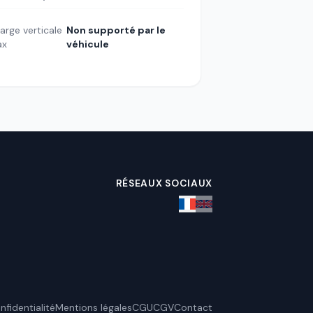
arge verticale
Non supporté par le
ax
véhicule
RÉSEAUX SOCIAUX
nfidentialité
Mentions légales
CGU
CGV
Contact