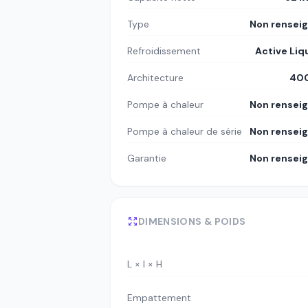
Type
Non rensei
Refroidissement
Active Liq
Architecture
400
Pompe à chaleur
Non rensei
Pompe à chaleur de série
Non rensei
Garantie
Non rensei
DIMENSIONS & POIDS
L × l × H
Empattement