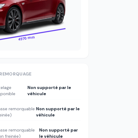
4970 mm
REMORQUAGE
telage
Non supporté par le
sponible
véhicule
sse remorquable
Non supporté par le
reinée)
véhicule
sse remorquable
Non supporté par
on freinée)
le véhicule