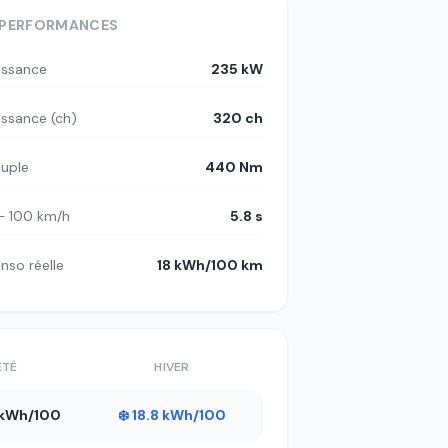
PERFORMANCES
issance
235 kW
issance (ch)
320 ch
uple
440 Nm
– 100 km/h
5.8 s
nso réelle
18 kWh/100 km
ÉTÉ
HIVER
5 kWh/100
❄️ 18.8 kWh/100