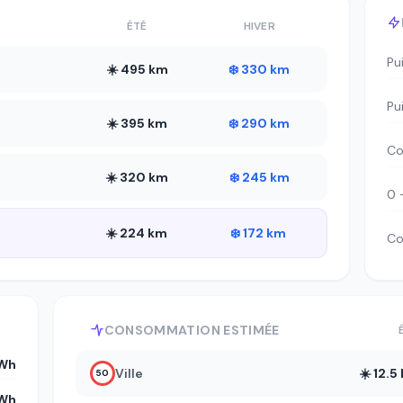
ÉTÉ
HIVER
Pu
☀️ 495 km
❄️ 330 km
Pu
☀️ 395 km
❄️ 290 km
Co
☀️ 320 km
❄️ 245 km
0 
☀️ 224 km
❄️ 172 km
Co
CONSOMMATION ESTIMÉE
kWh
Ville
☀️ 12.
50
kWh