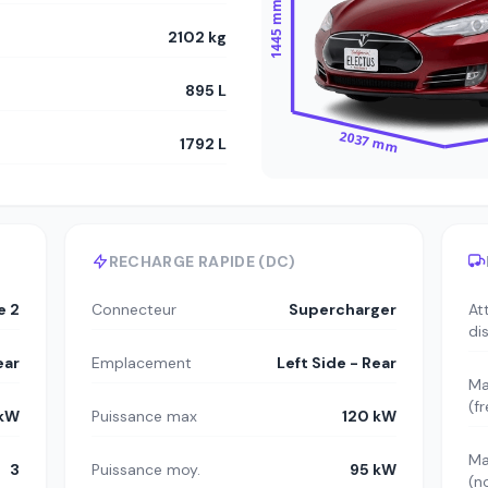
1445 mm
2102 kg
895 L
2037 mm
1792 L
RECHARGE RAPIDE (DC)
e 2
Connecteur
Supercharger
At
di
ear
Emplacement
Left Side - Rear
Ma
(f
 kW
Puissance max
120 kW
Ma
3
Puissance moy.
95 kW
(n