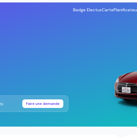
Badge Electus
Carte
Planificateu
ts
Faire une demande