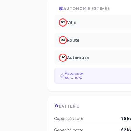
AUTONOMIE ESTIMÉE
Ville
50
Route
90
Autoroute
130
Autoroute
80 → 10%
BATTERIE
Capacité brute
75 
Capacité nette
62 