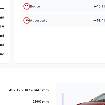
Route
☀️ 15.
90
gné
uid
Autoroute
☀️ 19.
130
 V
gné
gné
gné
4970 × 2037 × 1445 mm
2960 mm