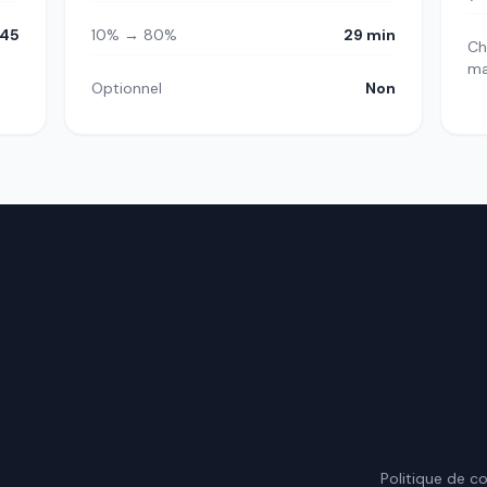
45
10% → 80%
29 min
Ch
m
Optionnel
Non
.
Politique de co