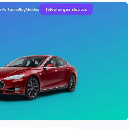
r
Voitures
Blog
Guides
Téléchargez Electus