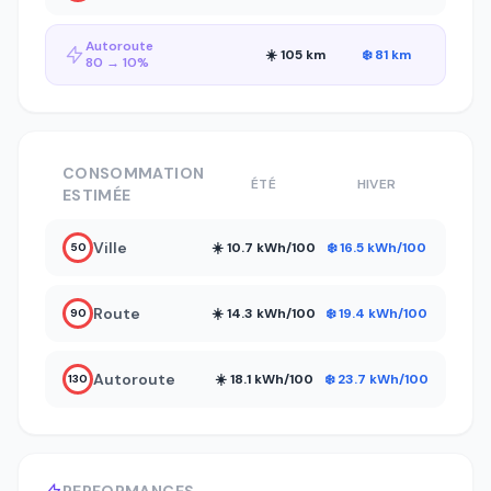
Autoroute
☀️ 105 km
❄️ 81 km
80 → 10%
CONSOMMATION
ÉTÉ
HIVER
ESTIMÉE
Ville
☀️ 10.7 kWh/100
❄️ 16.5 kWh/100
50
Route
☀️ 14.3 kWh/100
❄️ 19.4 kWh/100
90
Autoroute
☀️ 18.1 kWh/100
❄️ 23.7 kWh/100
130