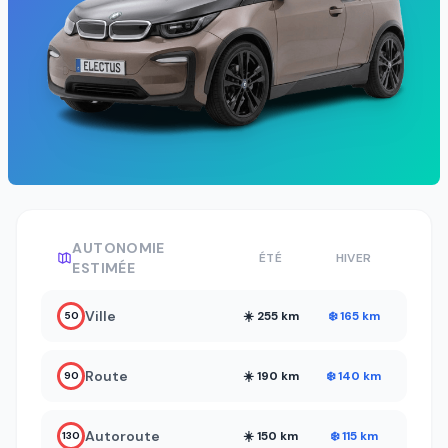
AUTONOMIE
ÉTÉ
HIVER
ESTIMÉE
Ville
☀️ 255 km
❄️ 165 km
50
Route
☀️ 190 km
❄️ 140 km
90
Autoroute
☀️ 150 km
❄️ 115 km
130