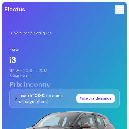
Electus
Voitures électriques
BMW
i3
94 Ah
·
2016 → 2017
À PARTIR DE
Prix inconnu
Jusqu'à
100 €
de crédit
⚡
Faire une demande
recharge offerts