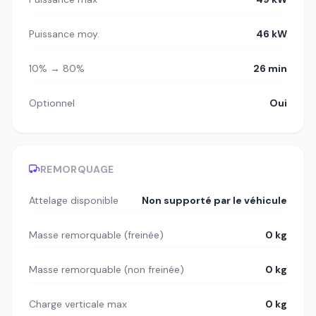
Puissance moy.
46 kW
10% → 80%
26 min
Optionnel
Oui
REMORQUAGE
Attelage disponible
Non supporté par le véhicule
Masse remorquable (freinée)
0 kg
Masse remorquable (non freinée)
0 kg
Charge verticale max
0 kg