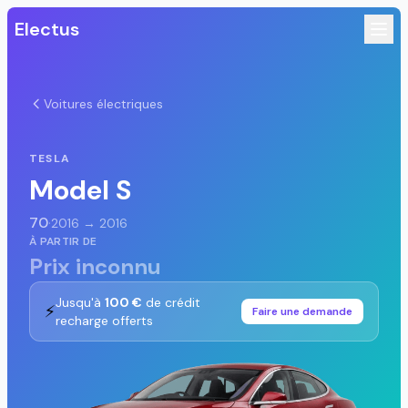
Electus
Voitures électriques
TESLA
Model S
70
·
2016 → 2016
À PARTIR DE
Prix inconnu
Jusqu'à
100 €
de crédit
⚡
Faire une demande
recharge offerts