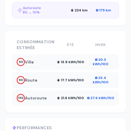
Autoroute
☀️ 224 km
❄️ 175 km
80 → 10%
CONSOMMATION
ÉTÉ
HIVER
ESTIMÉE
❄️ 20.3
Ville
☀️ 13.9 kWh/100
50
kWh/100
❄️ 23.4
Route
☀️ 17.7 kWh/100
90
kWh/100
Autoroute
☀️ 21.6 kWh/100
❄️ 27.6 kWh/100
130
PERFORMANCES