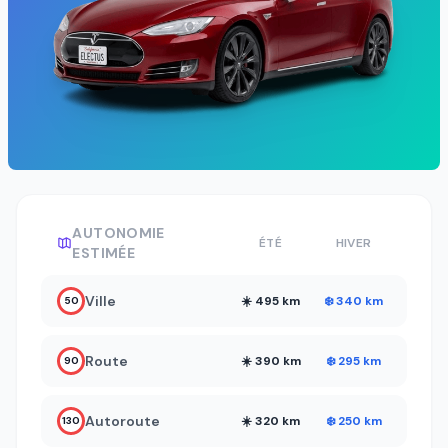
AUTONOMIE
ÉTÉ
HIVER
ESTIMÉE
Ville
☀️ 495 km
❄️ 340 km
50
Route
☀️ 390 km
❄️ 295 km
90
Autoroute
☀️ 320 km
❄️ 250 km
130