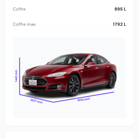
Coffre
895 L
Coffre max
1792 L
1445 mm
4970 mm
2037 mm