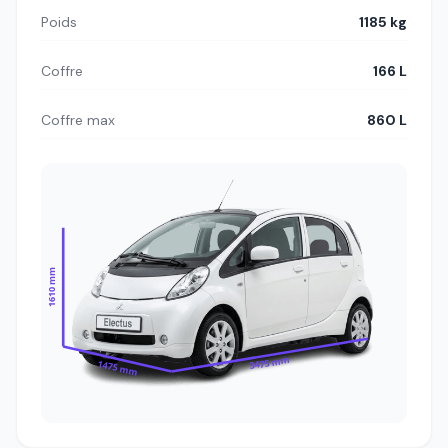
Poids
1185 kg
Coffre
166 L
Coffre max
860 L
1610 mm
3475 mm
1475 mm