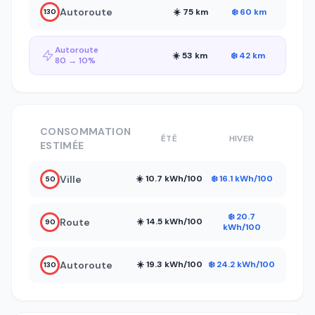
Autoroute
☀️ 75 km
❄️ 60 km
130
Autoroute
☀️ 53 km
❄️ 42 km
80 → 10%
CONSOMMATION
ÉTÉ
HIVER
ESTIMÉE
Ville
☀️ 10.7 kWh/100
❄️ 16.1 kWh/100
50
❄️ 20.7
Route
☀️ 14.5 kWh/100
90
kWh/100
Autoroute
☀️ 19.3 kWh/100
❄️ 24.2 kWh/100
130