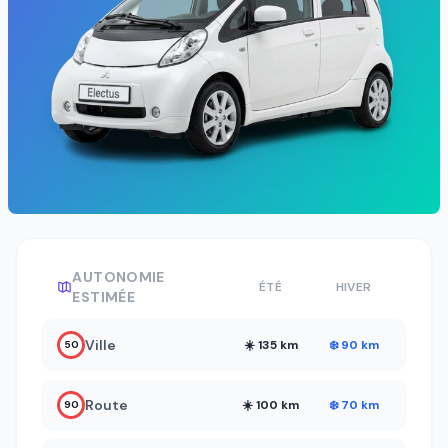
AUTONOMIE
ÉTÉ
HIVER
ESTIMÉE
Ville
☀️ 135 km
❄️ 90 km
50
Route
☀️ 100 km
❄️ 70 km
90