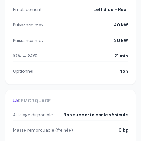
Emplacement
Left Side - Rear
Puissance max
40 kW
Puissance moy.
30 kW
10% → 80%
21 min
Optionnel
Non
REMORQUAGE
Attelage disponible
Non supporté par le véhicule
Masse remorquable (freinée)
0 kg