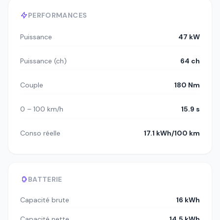
PERFORMANCES
Puissance
47 kW
Puissance (ch)
64 ch
Couple
180 Nm
0 – 100 km/h
15.9 s
Conso réelle
17.1 kWh/100 km
BATTERIE
Capacité brute
16 kWh
Capacité nette
14.5 kWh