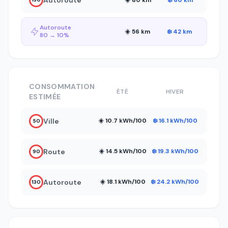
Autoroute
☀️ 56 km
❄️ 42 km
80 → 10%
CONSOMMATION
ÉTÉ
HIVER
ESTIMÉE
Ville
☀️ 10.7 kWh/100
❄️ 16.1 kWh/100
50
Route
☀️ 14.5 kWh/100
❄️ 19.3 kWh/100
90
Autoroute
☀️ 18.1 kWh/100
❄️ 24.2 kWh/100
130