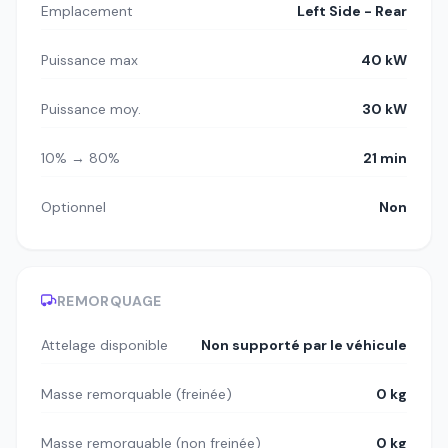
Emplacement
Left Side - Rear
Puissance max
40 kW
Puissance moy.
30 kW
10% → 80%
21 min
Optionnel
Non
REMORQUAGE
Attelage disponible
Non supporté par le véhicule
Masse remorquable (freinée)
0 kg
Masse remorquable (non freinée)
0 kg