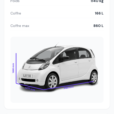
Poids
1140 kg
Coffre
166 L
Coffre max
860 L
1600 mm
3480 mm
1475 mm