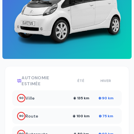
AUTONOMIE
ÉTÉ
HIVER
ESTIMÉE
Ville
☀️ 135 km
❄️ 90 km
50
Route
☀️ 100 km
❄️ 75 km
90
Autoroute
☀️ 80 km
❄️ 60 km
130