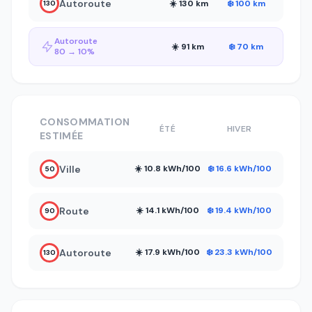
Autoroute
☀️ 130 km
❄️ 100 km
130
Autoroute
☀️ 91 km
❄️ 70 km
80 → 10%
CONSOMMATION
ÉTÉ
HIVER
ESTIMÉE
Ville
☀️ 10.8 kWh/100
❄️ 16.6 kWh/100
50
Route
☀️ 14.1 kWh/100
❄️ 19.4 kWh/100
90
Autoroute
☀️ 17.9 kWh/100
❄️ 23.3 kWh/100
130