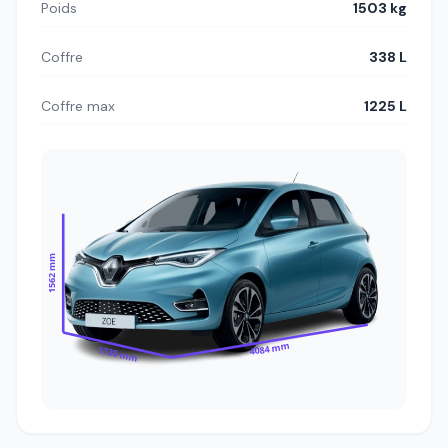
Poids
1503 kg
Coffre
338 L
Coffre max
1225 L
1562 mm
4084 mm
1730 mm