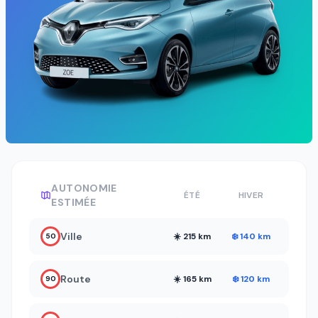
AUTONOMIE
ÉTÉ
HIVER
ESTIMÉE
Ville
☀️ 215 km
❄️ 140 km
50
Route
☀️ 165 km
❄️ 120 km
90