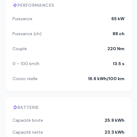
PERFORMANCES
Puissance
65 kW
Puissance (ch)
88 ch
Couple
220 Nm
0 – 100 km/h
13.5 s
Conso réelle
16.6 kWh/100 km
BATTERIE
Capacité brute
25.9 kWh
Capacité nette
23.3 kWh