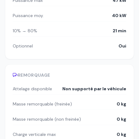
Puissance max
47 kW
Puissance moy.
40 kW
10% → 80%
21 min
Optionnel
Oui
REMORQUAGE
Attelage disponible
Non supporté par le véhicule
Masse remorquable (freinée)
0 kg
Masse remorquable (non freinée)
0 kg
Charge verticale max
0 kg