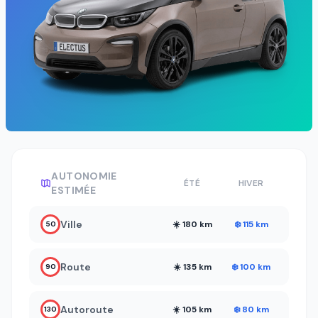
AUTONOMIE
ÉTÉ
HIVER
ESTIMÉE
Ville
☀️ 180 km
❄️ 115 km
50
Route
☀️ 135 km
❄️ 100 km
90
Autoroute
☀️ 105 km
❄️ 80 km
130