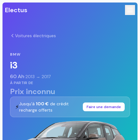
Electus
Voitures électriques
BMW
i3
60 Ah
·
2013 → 2017
À PARTIR DE
Prix inconnu
Jusqu'à
100 €
de crédit
⚡
Faire une demande
recharge offerts