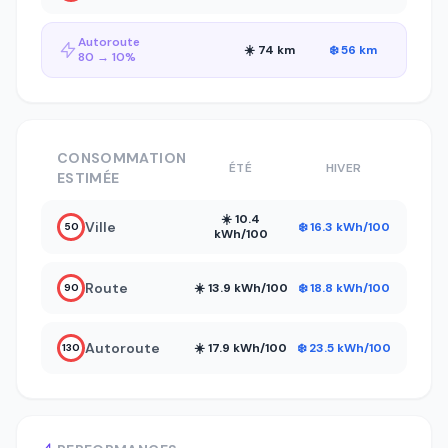
Autoroute
☀️ 74 km
❄️ 56 km
80 → 10%
CONSOMMATION
ÉTÉ
HIVER
ESTIMÉE
☀️ 10.4
Ville
❄️ 16.3 kWh/100
50
kWh/100
Route
☀️ 13.9 kWh/100
❄️ 18.8 kWh/100
90
Autoroute
☀️ 17.9 kWh/100
❄️ 23.5 kWh/100
130