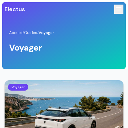
Electus
Accueil
/
Guides
/
Voyager
Voyager
Voyager